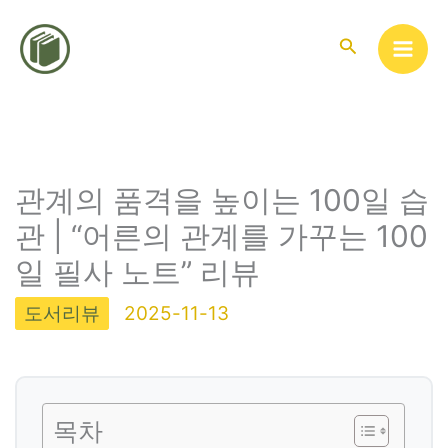
콘
텐
검
색
츠
로
건
너
뛰
관계의 품격을 높이는 100일 습
기
관 | “어른의 관계를 가꾸는 100
일 필사 노트” 리뷰
도서리뷰
2025-11-13
목차