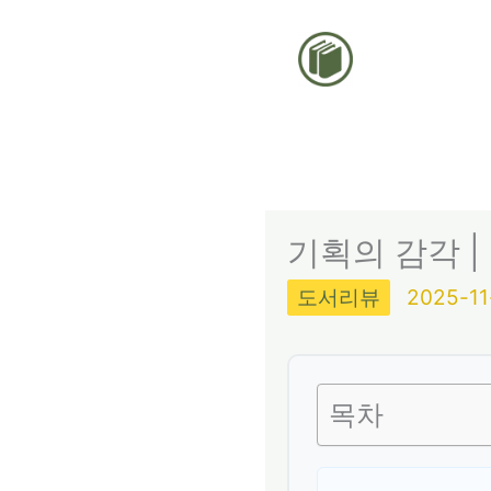
콘
텐
츠
로
건
너
뛰
기획의 감각 |
기
도서리뷰
2025-11
목차