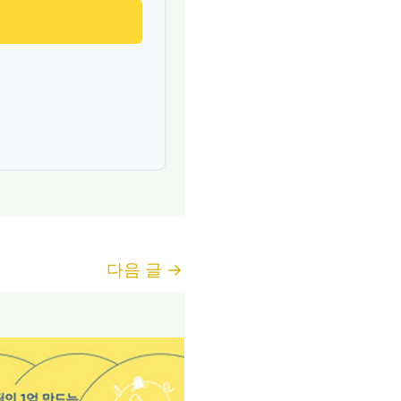
다음 글
→