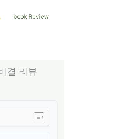
검
book Review
색
 비결 리뷰