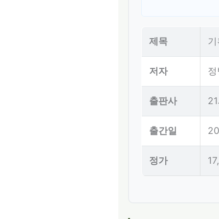
제목
기
저자
정
출판사
2
출간일
20
정가
17