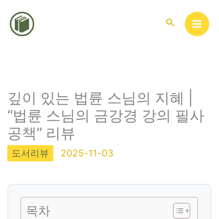
콘
텐
검
색
츠
로
건
너
뛰
깊이 있는 법륜 스님의 지혜 |
기
“법륜 스님의 금강경 강의 필사
공책” 리뷰
도서리뷰
2025-11-03
목차