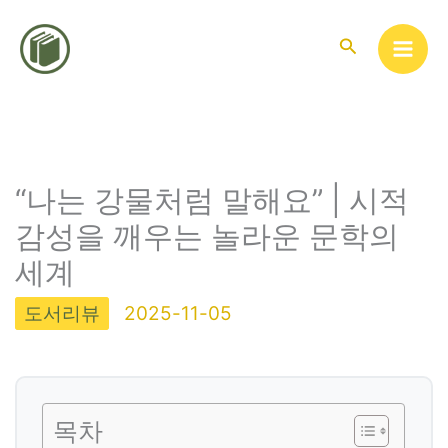
콘
텐
검
색
츠
로
건
너
뛰
“나는 강물처럼 말해요” | 시적
기
감성을 깨우는 놀라운 문학의
세계
도서리뷰
2025-11-05
목차