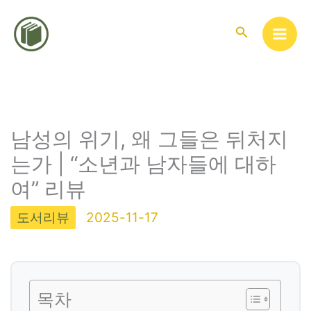
콘
텐
검
색
츠
로
건
너
뛰
남성의 위기, 왜 그들은 뒤처지
기
는가 | “소년과 남자들에 대하
여” 리뷰
도서리뷰
2025-11-17
목차