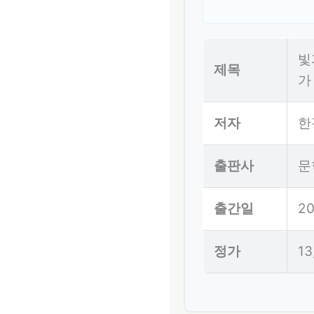
빛
제목
가
저자
한
출판사
문
출간일
20
정가
1