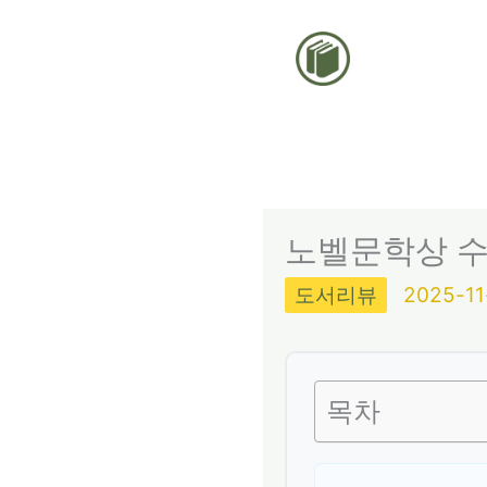
콘
텐
츠
로
건
너
뛰
노벨문학상 수상
기
도서리뷰
2025-11
목차