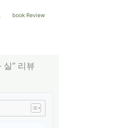
검
book Review
색
 실” 리뷰