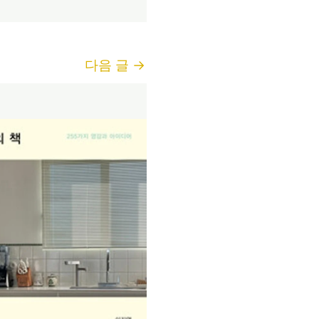
다음 글
→