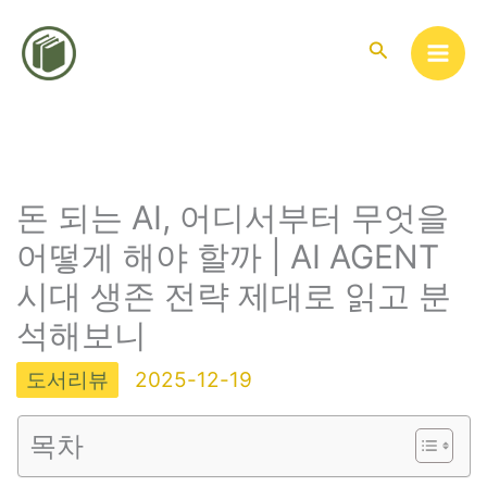
콘
텐
검
색
츠
로
건
너
뛰
돈 되는 AI, 어디서부터 무엇을
기
어떻게 해야 할까 | AI AGENT
시대 생존 전략 제대로 읽고 분
석해보니
도서리뷰
2025-12-19
목차