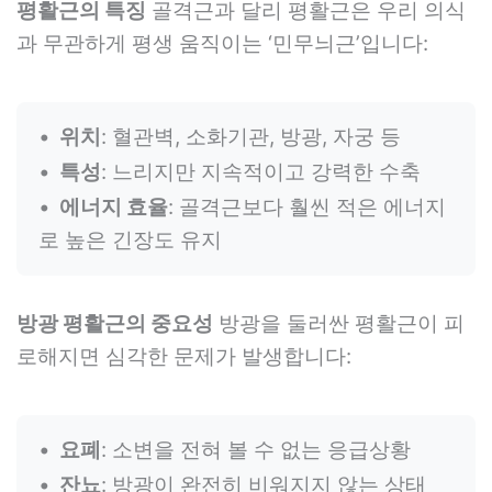
평활근의 특징
골격근과 달리 평활근은 우리 의식
과 무관하게 평생 움직이는 ‘민무늬근’입니다:
위치
: 혈관벽, 소화기관, 방광, 자궁 등
특성
: 느리지만 지속적이고 강력한 수축
에너지 효율
: 골격근보다 훨씬 적은 에너지
로 높은 긴장도 유지
방광 평활근의 중요성
방광을 둘러싼 평활근이 피
로해지면 심각한 문제가 발생합니다:
요폐
: 소변을 전혀 볼 수 없는 응급상황
잔뇨
: 방광이 완전히 비워지지 않는 상태