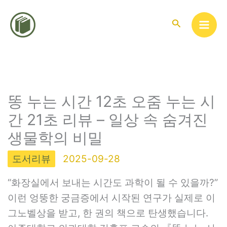
콘
텐
검
색
츠
로
건
너
뛰
똥 누는 시간 12초 오줌 누는 시
기
간 21초 리뷰 – 일상 속 숨겨진
생물학의 비밀
도서리뷰
2025-09-28
“화장실에서 보내는 시간도 과학이 될 수 있을까?”
이런 엉뚱한 궁금증에서 시작된 연구가 실제로 이
그노벨상을 받고, 한 권의 책으로 탄생했습니다.