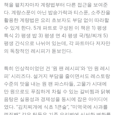
책을 펼치자마자 계량법부터 다른 접근을 보여준
다. 계량스푼이 아닌 밥숟가락과 티스푼, 소주잔을
활용한 계량법은 요리 초보자도 부담 없이 따라할
수 있게 한다. 5개 파트로 구성된 이 책은 1) 평생
특식 2) 평생 밥 3) 평생 면 4) 평생 국/탕/찌개 5)
평생 간식으로 나뉘어 있는데, 각 파트마다 저자만
의 독창적인 레시피가 돋보인다.
특히 인상적이었던 건 ‘원 팬 레시피’와 ‘만 원 레시
피’ 시리즈다. 설거지 부담을 줄이면서도 레스토랑
수준의 맛을 내는 원 팬 파스타들, 고물가 시대에
만 원으로도 푸짐하게 차릴 수 있는 갈비찜과 닭볶
음탕은 실용성과 경제성을 동시에 잡은 아이디어
였다. “김치찌개에 식초 1큰술”, “미역국에 사과를
껍질째” 같은 팁들은 기존 요리법에 신선한 변화를