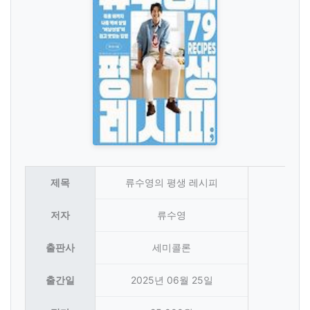
제목
류수영의 평생 레시피
저자
류수영
출판사
세미콜론
출간일
2025년 06월 25일