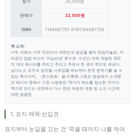
정가
25,000원
판매가
22,500원
ISBN
1194087701 9791194087700
책 소개:
너무 쉬워서 너무 맛있어서 대한민국 밥상을 발칵 뒤집어놓은, 자
타공인 집밥 마스터 ‘어남선생’ 류수영. 수년간 자체 개발한 300
여 개의 레시피를 추리고 추리고 추려서 한 권의 책으로 펴낸다.
남녀노소 모두의 입맛을 사로잡을 메뉴부터 한껏 분위기를 낼 수
있는 특식까지, 〈편스토랑〉을 비롯해 그동안 방송에서 소개했
던 레시피 중에서 가장 사랑받은 79가지 메뉴를 엄선한 것이다.
책으로 만드는 과정에서 다시 한번 재료와 계량 및 소요 시간에
대한 꼼꼼한
1. 표지·제목·선입견
표지부터 눈길을 끄는 건 ‘죽을 때까지 나를 먹여