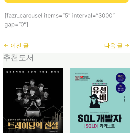
[fazr_carousel items=”5″ interval=”3000″
gap=”0″]
←
이전 글
다음 글
→
추천도서