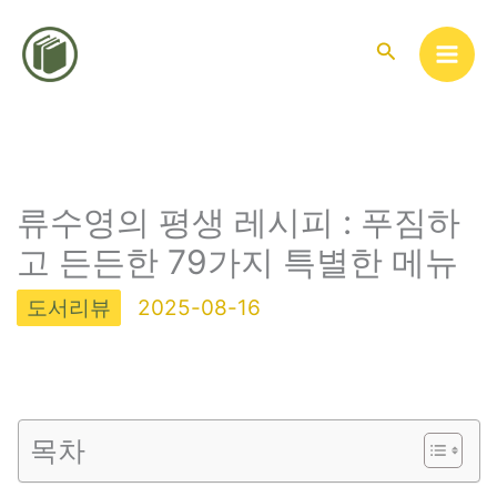
콘
텐
검
색
츠
로
건
너
뛰
류수영의 평생 레시피 : 푸짐하
기
고 든든한 79가지 특별한 메뉴
도서리뷰
2025-08-16
목차