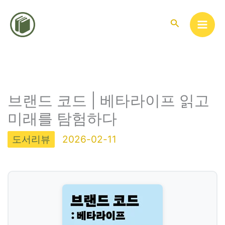
콘
텐
검
색
츠
로
건
너
뛰
브랜드 코드 | 베타라이프 읽고
기
미래를 탐험하다
도서리뷰
2026-02-11