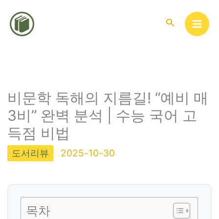
콘
텐
검
색
츠
로
건
너
뛰
비문학 독해의 지름길! “예비 매
기
3비” 완벽 분석 | 수능 국어 고
득점 비법
도서리뷰
2025-10-30
목차