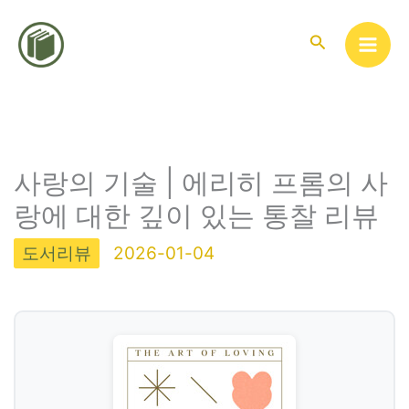
콘
텐
검
색
츠
로
건
너
뛰
사랑의 기술 | 에리히 프롬의 사
기
랑에 대한 깊이 있는 통찰 리뷰
도서리뷰
2026-01-04