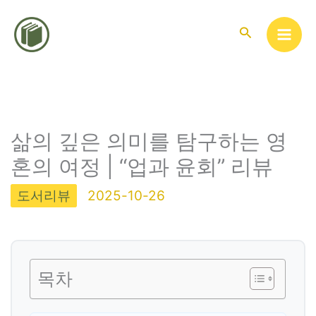
콘
텐
검
색
츠
로
건
너
뛰
삶의 깊은 의미를 탐구하는 영
기
혼의 여정 | “업과 윤회” 리뷰
도서리뷰
2025-10-26
목차