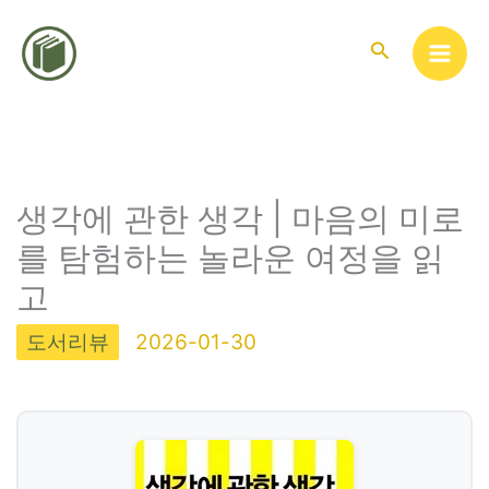
콘
텐
검
색
츠
로
건
너
뛰
생각에 관한 생각 | 마음의 미로
기
를 탐험하는 놀라운 여정을 읽
고
도서리뷰
2026-01-30