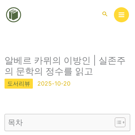
콘
텐
검
색
츠
로
건
너
뛰
알베르 카뮈의 이방인 | 실존주
기
의 문학의 정수를 읽고
도서리뷰
2025-10-20
목차