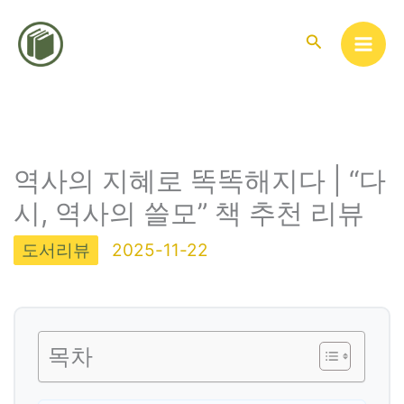
콘
텐
검
색
츠
로
건
너
뛰
역사의 지혜로 똑똑해지다 | “다
기
시, 역사의 쓸모” 책 추천 리뷰
도서리뷰
2025-11-22
목차