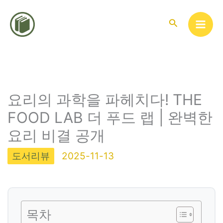
콘
텐
검
색
츠
로
건
너
뛰
요리의 과학을 파헤치다! THE
기
FOOD LAB 더 푸드 랩 | 완벽한
요리 비결 공개
도서리뷰
2025-11-13
목차