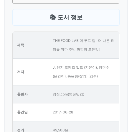
📚 도서 정보
THE FOOD LAB 더 푸드 랩 : 더 나은 요
제목
리를 위한 주방 과학의 모든것!
J. 켄지 로페즈 알트 (지은이), 임현수
저자
(옮긴이), 송윤형(챨리) (감수)
출판사
영진.com(영진닷컴)
출간일
2017-06-28
정가
49,500원