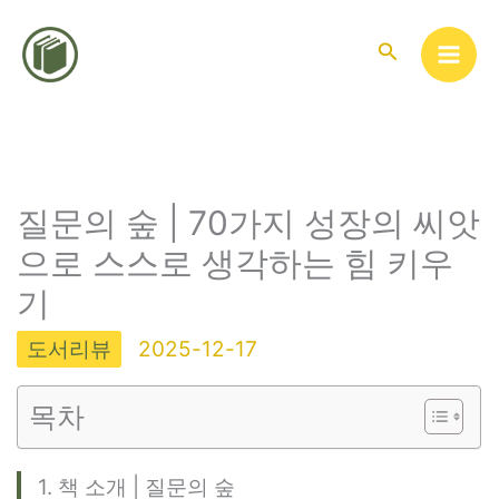
콘
텐
검
색
츠
로
건
너
뛰
질문의 숲 | 70가지 성장의 씨앗
기
으로 스스로 생각하는 힘 키우
기
도서리뷰
2025-12-17
목차
1. 책 소개 | 질문의 숲