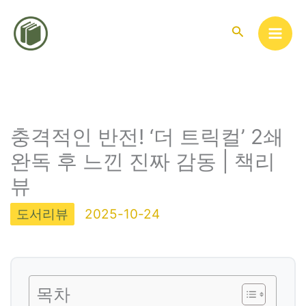
콘
텐
검
색
츠
로
건
너
뛰
충격적인 반전! ‘더 트릭컬’ 2쇄
기
완독 후 느낀 진짜 감동 | 책리
뷰
도서리뷰
2025-10-24
목차