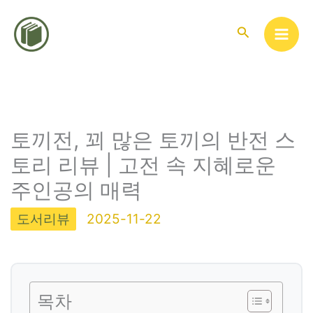
콘
텐
검
색
츠
로
건
너
뛰
토끼전, 꾀 많은 토끼의 반전 스
기
토리 리뷰 | 고전 속 지혜로운
주인공의 매력
도서리뷰
2025-11-22
목차