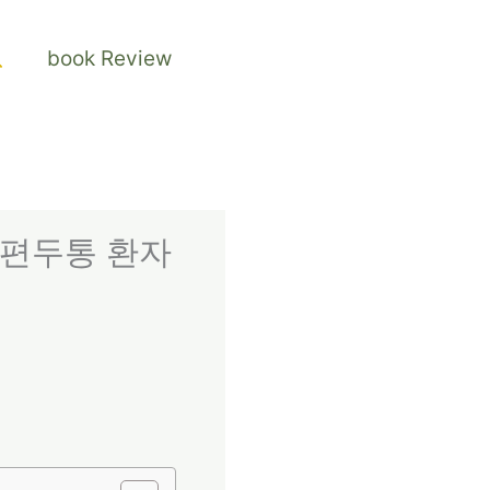
검
book Review
색
 편두통 환자