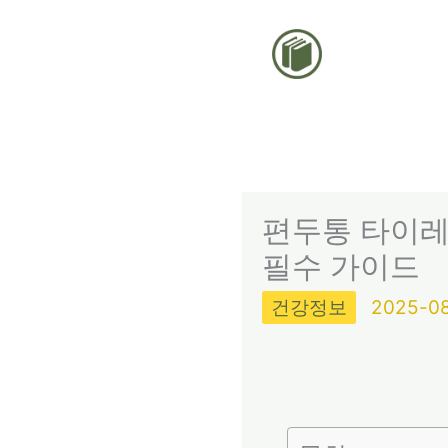
콘
텐
츠
로
건
너
뛰
편두통 타이레
기
필수 가이드
건강정보
2025-0