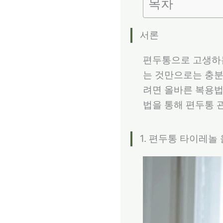
목차
서론
편두통으로 고생하는
는 것만으로는 충분
려면 올바른 복용법
법을 통해 편두통 
1. 편두통 타이레놀