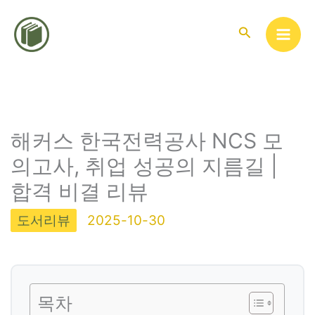
콘
텐
검
색
츠
로
건
너
뛰
해커스 한국전력공사 NCS 모
기
의고사, 취업 성공의 지름길 |
합격 비결 리뷰
도서리뷰
2025-10-30
목차