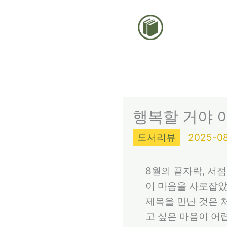
콘
텐
츠
로
건
너
뛰
행복할 거야 이
기
도서리뷰
2025-0
8월의 끝자락, 서
이 마음을 사로잡았
제목을 만난 것은 
고 싶은 마음이 어