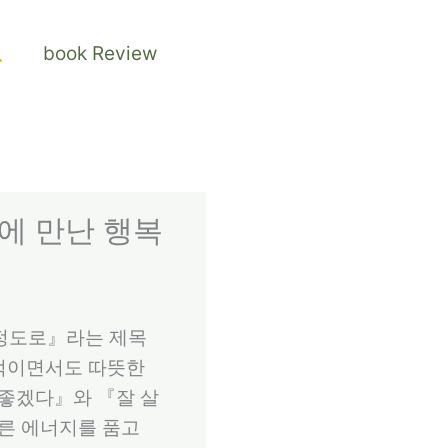
검
book Review
색
월에 만난 행복
 정도로』라는 제목
설적이면서도 따뜻한
 좋겠다』와 『잘 살
다른 에너지를 품고