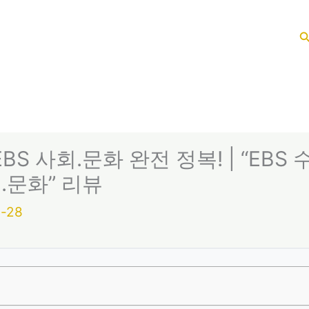
 EBS 사회.문화 완전 정복! | “EB
.문화” 리뷰
-28