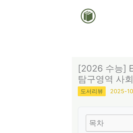
콘
텐
츠
로
건
너
뛰
[2026 수능]
기
탐구영역 사회
도서리뷰
2025-10
목차