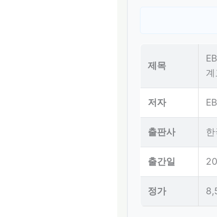
E
제목
계
저자
E
출판사
한
출간일
20
정가
8