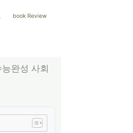
검
book Review
색
S 수능완성 사회