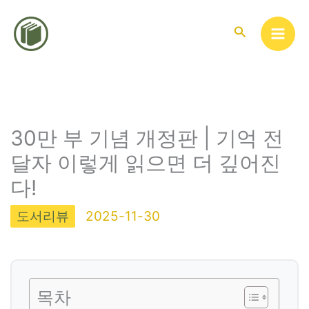
콘
텐
검
색
츠
로
건
너
뛰
30만 부 기념 개정판 | 기억 전
기
달자 이렇게 읽으면 더 깊어진
다!
도서리뷰
2025-11-30
목차