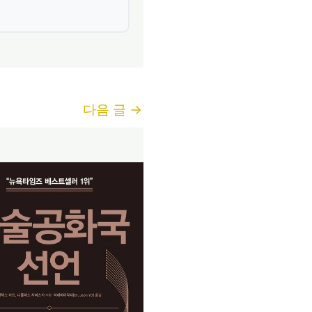
다음 글
→