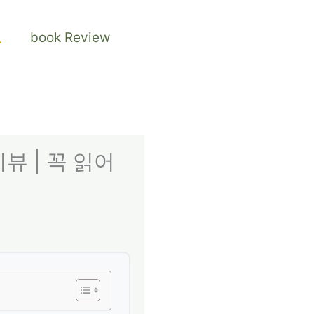
검
book Review
색
뷰 | 꼭 읽어