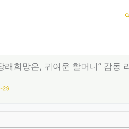
“장래희망은, 귀여운 할머니” 감동 리
-29