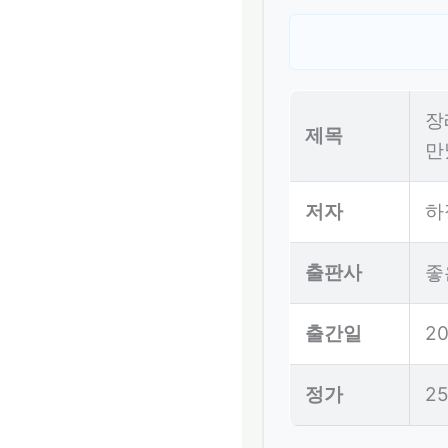
장
제목
만
저자
하
출판사
좋
출간일
20
정가
2