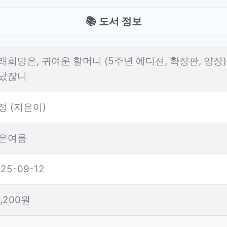
📚 도서 정보
래희망은, 귀여운 할머니 (5주년 에디션, 확장판, 양장)
났잖니
정 (지은이)
은여름
25-09-12
5,200원