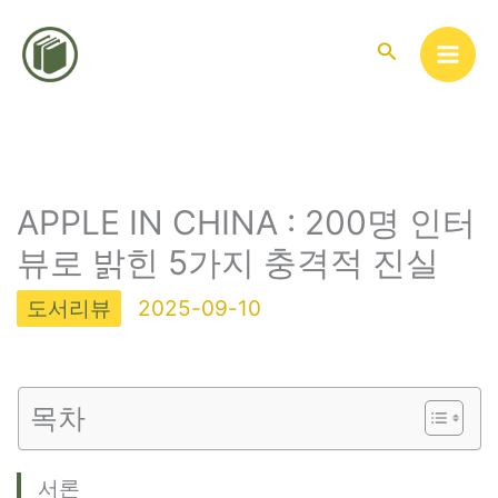
콘
텐
검
색
츠
로
건
너
뛰
APPLE IN CHINA : 200명 인터
기
뷰로 밝힌 5가지 충격적 진실
도서리뷰
2025-09-10
목차
서론