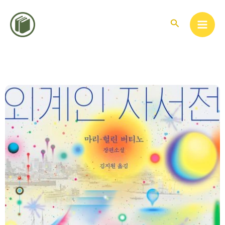
콘
텐
검
색
츠
로
건
너
뛰
기