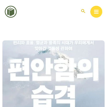
콘
텐
검
색
츠
로
건
너
뛰
기