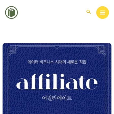
콘
텐
검
색
츠
로
건
너
뛰
기