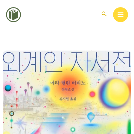
콘
텐
검
색
츠
로
건
너
뛰
기