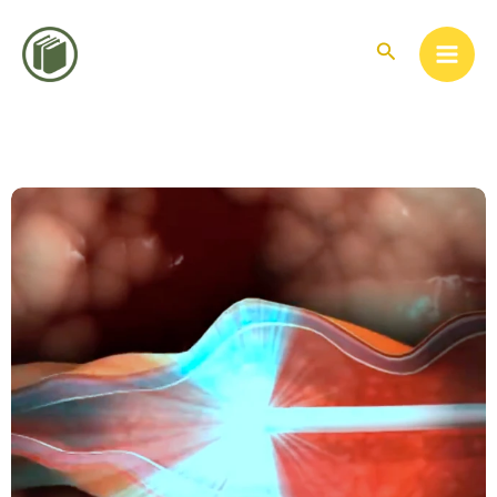
콘
텐
검
색
츠
로
건
너
뛰
기