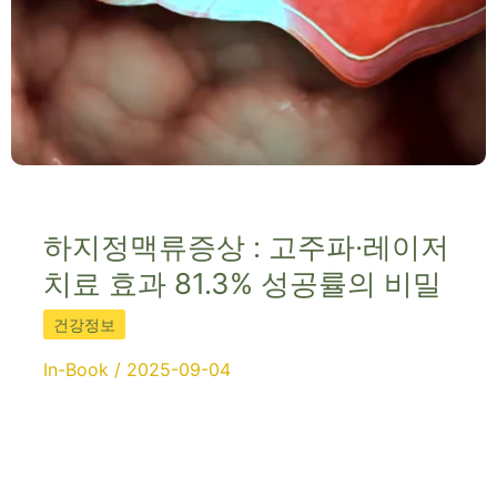
하지정맥류증상 : 고주파·레이저
치료 효과 81.3% 성공률의 비밀
건강정보
In-Book
/
2025-09-04