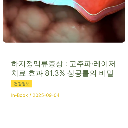
하지정맥류증상 : 고주파·레이저
치료 효과 81.3% 성공률의 비밀
건강정보
In-Book
/
2025-09-04