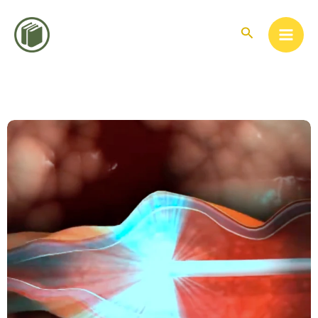
콘
텐
검
색
츠
로
건
너
뛰
기