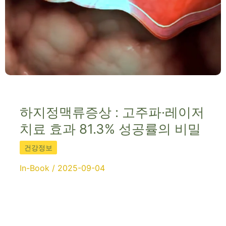
하지정맥류증상 : 고주파·레이저
치료 효과 81.3% 성공률의 비밀
건강정보
In-Book
/
2025-09-04