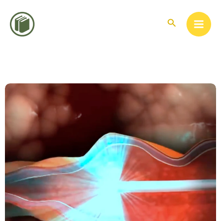
콘
텐
검
색
츠
로
건
너
뛰
기