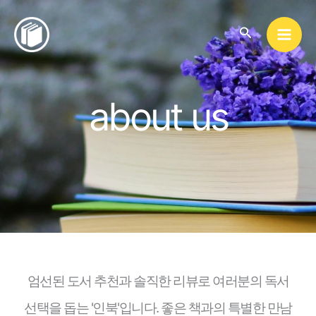
콘
텐
검
색
츠
로
건
about us
너
뛰
기
엄선된 도서 추천과 솔직한 리뷰로 여러분의 독서
선택을 돕는 '인북'입니다. 좋은 책과의 특별한 만남